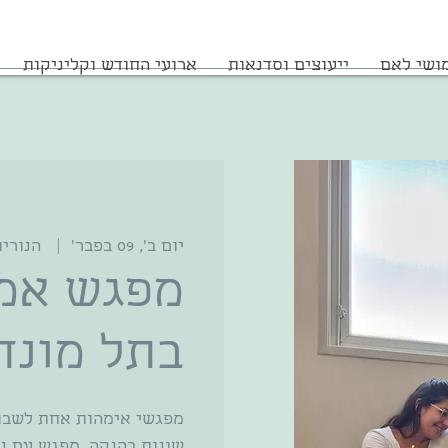
ושי לאם
ייעוצים וסדנאות
ארועי החודש וקליניקות
יום ב׳, 09 בפבר׳
  |  
הנורית 12, תל מ
מפגש אמה
בתל מונד (
מפגשי אימהות אחת לשבוע
שונות בהנקה, מפגש עם נ