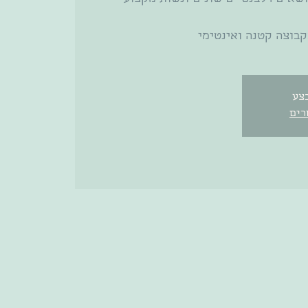
קבוצה קטנה ואינטימי
צע
רים