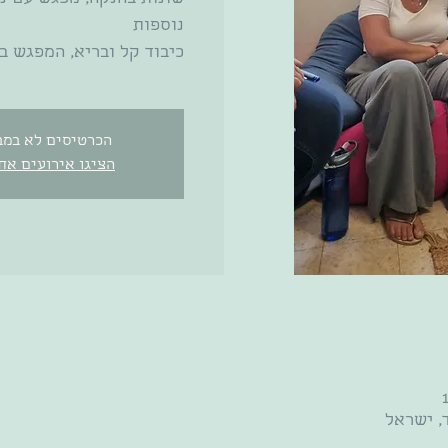
כיבוד קל ובריא, המפגש ב
הכרטיסים לא במב
הציגו אירועים אח