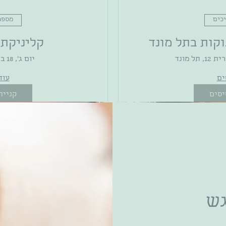
כים
מספר
קות בתל מונד
קליניקת 
12, תל מונד
יום ג׳, 18 באוג׳
ים
עוד
יסים
קניית
גש