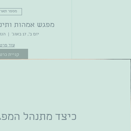
מספר תארי
מפגש אמהות ותינו
יום ב׳, 17 באוג׳
הנורית 
עוד פרט
קניית כרט
כיצד מתנהל המפ