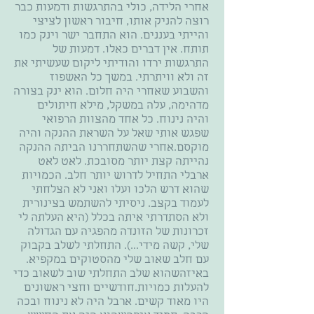
אחרי הלידה, כולי בהתרגשות ודמעות כבר
רוצה להניק אותו, חיבור ראשון לציצי
והייתי בעננים. הוא התחבר ישר וינק כמו
תותח. אין דברים כאלו. דמעות של
התרגשות ירדו והודיתי ליקום שעשיתי את
זה ולא וויתרתי. במשך כל האשפוז
והשבוע שאחרי היה חלום. הוא ינק בצורה
מדהימה, עלה במשקל, מילא חיתולים
והיה נינוח. כל אחד מהצוות הרפואי
שפגש אותי שאל על השראת ההנקה והיה
מוקסם.אחרי שהשתחררנו הביתה ההנקה
נהייתה קצת יותר מסובכת. לאט לאט
ארבלי התחיל לדרוש יותר חלב. הכמויות
שהוא דרש הלכו ועלו ואני לא הצלחתי
לעמוד בקצב. ניסיתי להשתמש בצינורית
ולא הסתדרתי איתה בכלל (היא העלתה לי
זכרונות של הזונדה מהפגיה עם הגדולה
שלי, קשה מידי...). התחלתי לשלב בקבוק
עם חלב שאוב שלי מהסטוקים במקפיא.
באיזהשהוא שלב התחלתי שוב לשאוב כדי
להעלות כמויות.חודשיים וחצי ראשונים
היו מאוד קשים. ארבל היה לא נינוח ובכה