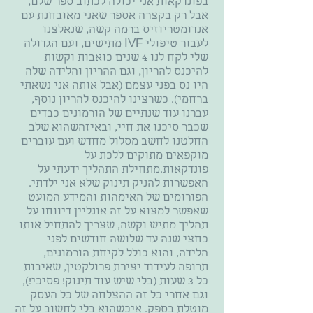
בפונדקאות אני יכולה לכתוב ספר שלם,
אבל רק בקצרה אספר שאני מאובחנת עם
אנדומטריוזיס ברמה קשה, שנאלצנו
לעבור טיפולי IVF מתישים, ועם הגדולה
שלי לקח לנו 4 שנים כואבות וקשות
להיכנס להריון, וגם ההריון והלידה שלה
היו נס בפני עצמם (אבל אותה אני נשאתי
ברחמי). כשרצינו להיכנס להריון נוסף,
עברנו עוד שנתיים של הורמונים כבדים
שכבר סיכנו את חיי, ובאיזהשהוא שלב
החלטנו לחשב מסלול מחדש ועם עוברים
מוקפאים מתוקים ללכת על
פונדקאות.מתחילת התהליך ידעתי על
האפשרות להניק תינוק שלא אני ילדתי.
הפורומים של האימהות והמידע המועט
שאפשר למצוא על זה אונליין דיווחו על
תהליך מתיש וקשה, שצריך להתחיל אותו
כחצי שנה עד שלושה חודשים לפני
הלידה, והוא כולל לקיחת הורמונים,
תרופה לעידוד יצירת פרולקטין, שאיבות
כל 3 שעות (בלי שיש עוד תינוק! פסיכי!),
וגם אחרי כל זה ההצלחה של כל העסק
מוטלת בספק. איכשהוא בלי לחשוב על זה