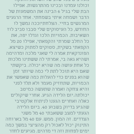
וכולנו עמדנו ובכינו מהתרגשות. אפילו
הבת שלי בגיל 6 הבינה את המשמעות של
הדבר ושמחה איתי בשמחתי. אחד הרגעים
המרגשים בחיי. הצלחתי!ככה נמשך לו
החודש, כל העיסוקים שלי סבבו סביב לוז
השאיבות. הכמויות הלכו וגדלו יפה, את
כל החלב שמרתי והקפאתי, אפילו 20 מל
הקפאתי בשקית, סטוקים למתוק כשיצא.
הפונדקאית אמרה לי שאני מלכה ומדהימה
ושהיא גאה בי, אמרתי לה ששתינו מלכות
כל אחת עושה מה שהיא יכולה. ביקשתי
שאם היא תוכל לתת לי כמה שיותר זמן
שהוא בפנים כדי להעלות כמה שאפשר את
הכמויות, שתחזיק מעמד ולא תלד לפני
והיא צחקה ואמרה שתעשה כמיטב
יכולתה.יום הלידה הגיע. אחרי שיקולים
כאלה ואחרים הגענו לניתוח אלקטיבי
שהגיע בדיוק בשבוע 40. ביום הלידה
הגעתי למצב ששאבתי 40 מל משני
הצדדים. זה המון. ממש. עם 40 מל בארוחה
התינוק יכול לאכול רק מהציצי במשך כמה
ימים לפחות וזה די מדהים. מגיעים לחדר