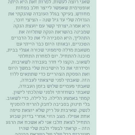
שאני רוצה לעשות. למרות זאת היא היתה
אופטימית שאפשר לייצר חלב בפחות
מחודש, בעיקר בגלל העובדה שהנקתי את
הגדולה שלי עד גיל שנה - הציצי זוכר,
היא אמרה.יצרתי קשר עם יועצת הנקה
שמבינה בהשראת הנקה שתלווה את
התהליך, היא הסבירה לי את כל הדברים
הטכניים, ובאותו היום כבר הייתי עם
משאבת מדלה סימפוני שכורה אצלי בבית,
מוכנה להתחיל. יום למחרת התחלתי
לשאוב. הקצו לי חדר בעבודה לשאיבות,
וסידרתי את כל הישיבות שלי במשך היום
ואת הפסקת הצהריים כדי שתתאים ללוז
הזה. שאבתי לפני שיצאתי לעבודה,
שאבתי פעמיים שלוש בזמן העבודה,
שאבתי כשחזרתי ולפני שהלכתי לישון.
קמתי באמצע הלילה, כל לילה, כדי לשאוב.
בלי תינוק בסביבה לחבק להריח להסניף
לנשק. שאיבות על ריק שלא יוצאת טיפה
אחת אפילו. מצב הזוי.אחרי בדיוק שבוע
התחיל לצאת חלב! אני לא אשכח את הרגע
הזה – קראתי לבעלי ולבת שלי שהיו
מעורבים בכל שלב של השראת ההנקה