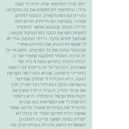
יותר מידי החלטתי שזה יהיה לי קשה
מידי, והחלטתי לא לעשות את זה.התקדמנו
בהריון עם הפונדקאית, והגענו לחודש
שמיני. בפגישה עם מיילדת חודש לפני
הלידה הבנתי שבעצם אפשר להתחיל
לעשות השראת הנקה בפרוטוקול מקוצר,
שנמשך חודש בלבד. הייתי המומה, עוד יש
לי אפשרות להניק את התינוק! אחרי
שהבנתי ממנה את כל הפרטים, וחשבתי על
זה הרבה, הגעתי למסקנה שאולי אני כן
יכולה לעמוד בחודש מטורף כזה של
שאיבות. והלכתי על זה.בייעוץ עם רופאה
במעייני הישועה, שהיא הגורו של השראת
הנקה, היא הסבירה לי שחלב שמיוצר
בהשראת הנקה הוא לכל דבר ועניין חלב
אם טהור ומזין, ההבדל היחיד שאין את
הקולוסטרום של ההתחלה. היא ניסתה
להראות לי את המציאות כמו שהיא
ולהוריד את הציפיות שאולי כל מה שאני
אעשה יהיה לחינם ואולי זה בכלל לא
יצליח בסוף, ושאני צריכה להתכונן
לאפשרות הזאת ולהיות בטוחה שזה מה