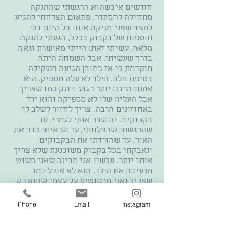
חודשים איכשהוא הרגשתי שההנקה
מתחילה להסתדר, פתאום הצלחתי להגיע
למצב שאני מניקה אותו כל היום בלי
תוספות של בקבוק בכלל, הגעתי להנקה
מלאה, עשיתי זאת! הייתי מאושרת וגאה
בדרך שעשיתי. אבל השמחה היתה
מוקדמת כי אז כמובן הגיעה השקילה
בטיפת חלב. הילד לא עלה מספיק. הוא
אמנם הרבה יותר רגוע ויונק כמו שצריך
אבל העליה שלו לא מספיקה והוא ירד
באחוזונים הרבה. צריך לחזור לשלב לו
בקבוקים. זה שבר אותי לגמרי. עד
שהרגשתי שהצלחתי, עד שראיתי כבר את
האור, עד שהורדתי את הבקבוקים
ונאבקתי בכל בקבוק משוכנעת שלא צריך
אותו יותר. עכשיו אני מבינה שאני פשוט
מרעיבה את הילד. הוא לא אוכל כמו
שצריך ואני מבסוטית על עצמי שהוא רק
יונק. אבל הילד רעב! ולא אוכל טוב!
לקחתי את זה מאוד קשה. בדיעבד אולי לא
Phone
Email
Instagram
הייתי צריכה לתת לזה לערער אותי כל כך,
אבל בגלל כל הרכבת הרים הרגשית הזאת