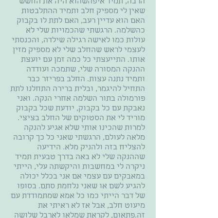
הרבה, תמיד איפהשהוא היה את החשש
שאין לי מספיק חלב ותמיד ההתלבטות
האם הוא עדיין רעב, האם לתת לו בקבוק
כהשלמה. הרגשתי שהכמויות שלי לא
עולות כמו לאישה רגילה שילדה, והכנסתי
לעצמי לראש שהחלב שלי לא מספיק מזין
אותו. התייעצתי כל כמה זמן עם יועצת
ההנקה המסורה שלי, שתמכה ועודדה
ותמיד נתנה עצות. החלב בפריזר כבר
התחיל להיגמר, ובלית ברירה התחלנו לתת
פורמולה בתור השלמה אחרי הנקה. ואני
נאבקת עם כל בקבוק, יודעת שכל בקבוק
מוריד לי את הסטוקים של החלב בציצי.
למרות שהכינו אותי שלא אגיע להנקה
מלאה לעולם, הרגשתי שאני כל כך קרובה
להצליח בזה ולהניק מלא. הידיעה
שההנקה שלי לא באה בדרך טבעית תמיד
ניקרה לי במחשבות והיקשתה עלי, הייתי
במאבקים עם עצמי אם אני בכלל יכולה
להגיע לשם או שאני נלחמת סתם. בסופו
של דבר הייתי כמו כל אמא שמתמודדת עם
מיעוט חלב, אבל אז לא ראיתי את
זה.פתאום, לקראת שמלאו לארבל שלושה