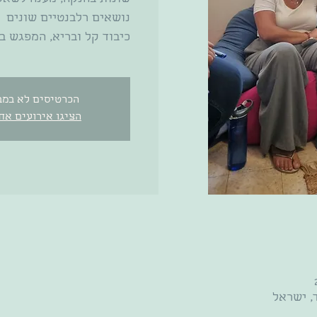
כיבוד קל ובריא, המפגש ב
הכרטיסים לא במב
הציגו אירועים אח