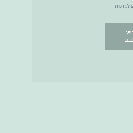
ה/זוגות
צע
רים